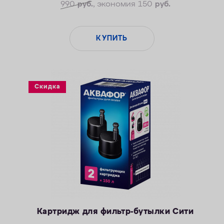
990
руб.
, экономия 150
руб.
Безопасные материалы
КУПИТЬ
Скидка
Картридж для фильтр-бутылки Сити