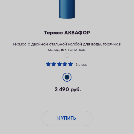
Термос АКВАФОР
Термос с двойной стальной колбой для воды, горячих и
холодных напитков.
1 отзыв
Эстетика активной жизни
2 490
руб.
Надежность и безопасность
Безопасные материалы
КУПИТЬ