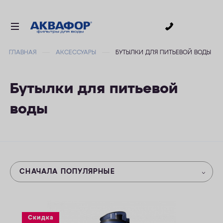
0
ГЛАВНАЯ
АКСЕССУАРЫ
БУТЫЛКИ ДЛЯ ПИТЬЕВОЙ ВОДЫ
ДЛЯ ПИТЬЕВОЙ ВОДЫ
СМЕННЫЕ МОДУЛИ
Бутылки для питьевой
ДЛЯ ВАННОЙ
воды
В КОТТЕДЖ
АКСЕССУАРЫ
ДЛЯ БИЗНЕСА
АКЦИИ
СНАЧАЛА ПОПУЛЯРНЫЕ
ДОСТАВКА
УСЛУГИ
Скидка