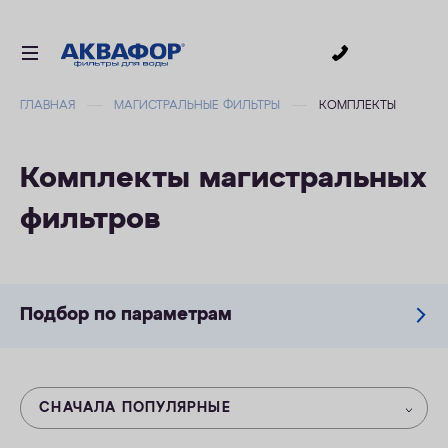
0
ГЛАВНАЯ
МАГИСТРАЛЬНЫЕ ФИЛЬТРЫ
КОМПЛЕКТЫ
ДЛЯ ПИТЬЕВОЙ ВОДЫ
СМЕННЫЕ МОДУЛИ
Комплекты магистральных
ДЛЯ ВАННОЙ
фильтров
В КОТТЕДЖ
АКСЕССУАРЫ
ДЛЯ БИЗНЕСА
Подбор по параметрам
АКЦИИ
ДОСТАВКА
СНАЧАЛА ПОПУЛЯРНЫЕ
УСЛУГИ