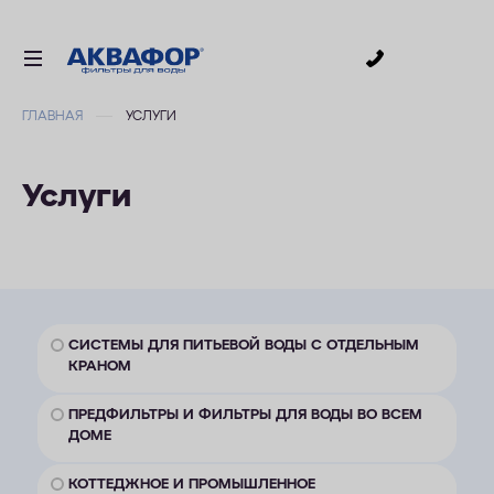
0
ГЛАВНАЯ
УСЛУГИ
ДЛЯ ПИТЬЕВОЙ ВОДЫ
СМЕННЫЕ МОДУЛИ
Услуги
ДЛЯ ВАННОЙ
В КОТТЕДЖ
АКСЕССУАРЫ
ДЛЯ БИЗНЕСА
СИСТЕМЫ ДЛЯ ПИТЬЕВОЙ ВОДЫ С ОТДЕЛЬНЫМ
КРАНОМ
АКЦИИ
ПРЕДФИЛЬТРЫ И ФИЛЬТРЫ ДЛЯ ВОДЫ ВО ВСЕМ
ДОМЕ
ДОСТАВКА
УСЛУГИ
КОТТЕДЖНОЕ И ПРОМЫШЛЕННОЕ