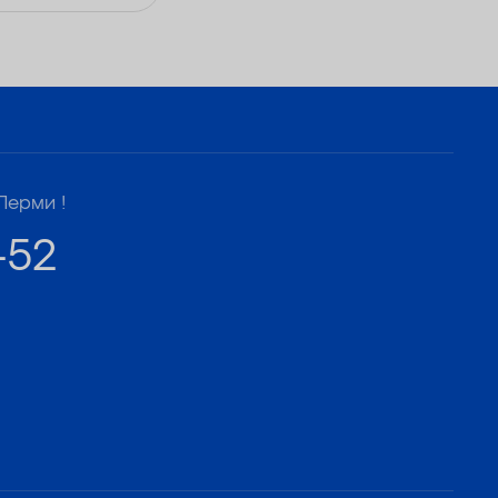
Перми !
-52