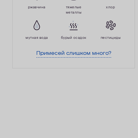
ржавчина
тяжелые
хлор
металлы
мутная вода
бурый осадок
пестициды
Примесей слишком много?