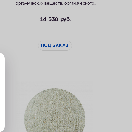
органических веществ, органического
железа и марганца.
Тара – ведро 14,15 л.
Источники:
колодцы, неглубокие скважины,
14 530
руб.
открытые водоемы.
ПОД ЗАКАЗ