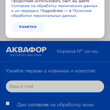
Продолжая использовать сайт, вы даете
Согласие на обработку технических данных
При заказе товара от 7000 руб. —
и их передачу
. Подробнее — в
Политике
обработки персональных данных
БЕСПЛАТНО
ПОНЯТНО
Корзина №
165-461
Узнайте первым о новинках и новостях:
Даю
согласие
на обработку моих