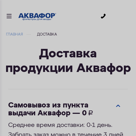
0
ГЛАВНАЯ
ДОСТАВКА
ДЛЯ ПИТЬЕВОЙ ВОДЫ
Доставка
СМЕННЫЕ МОДУЛИ
продукции Аквафор
ДЛЯ ВАННОЙ
В КОТТЕДЖ
АКСЕССУАРЫ
Самовывоз из пункта
выдачи Аквафор — 0
руб.
ДЛЯ БИЗНЕСА
Среднее время доставки: 0-1 день.
АКЦИИ
Забрать заказ можно в течение 3 дней.