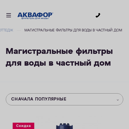
0
ОТТЕДЖ
МАГИСТРАЛЬНЫЕ ФИЛЬТРЫ ДЛЯ ВОДЫ В ЧАСТНЫЙ ДОМ
ДЛЯ ПИТЬЕВОЙ ВОДЫ
СМЕННЫЕ МОДУЛИ
Магистральные фильтры
ДЛЯ ВАННОЙ
для воды в частный дом
В КОТТЕДЖ
АКСЕССУАРЫ
ДЛЯ БИЗНЕСА
АКЦИИ
СНАЧАЛА ПОПУЛЯРНЫЕ
ДОСТАВКА
УСЛУГИ
Скидка