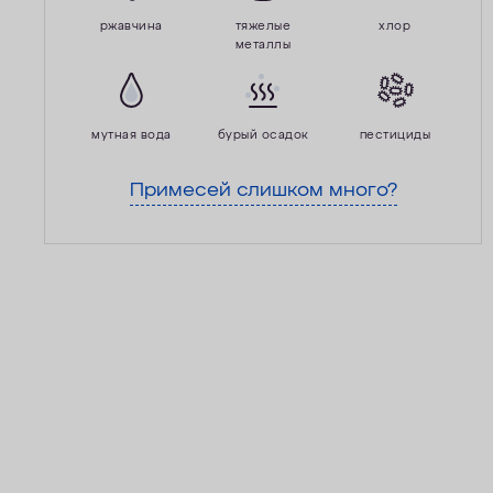
ржавчина
тяжелые
хлор
металлы
мутная вода
бурый осадок
пестициды
Примесей слишком много?