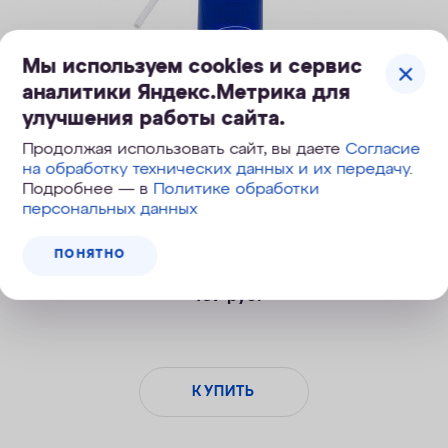
Мы используем cookies и сервис
аналитики Яндекс.Метрика для
улучшения работы сайта.
Аквафор B300 бактерицидный
Продолжая использовать сайт, вы даете
Согласие
на обработку технических данных и их передачу
.
Компактный и доступный фильтр-насадка с бактерицидом для
Подробнее — в
Политике обработки
очистки водопроводной воды.
персональных данных
1 отзыв
ПОНЯТНО
439
руб.
КУПИТЬ