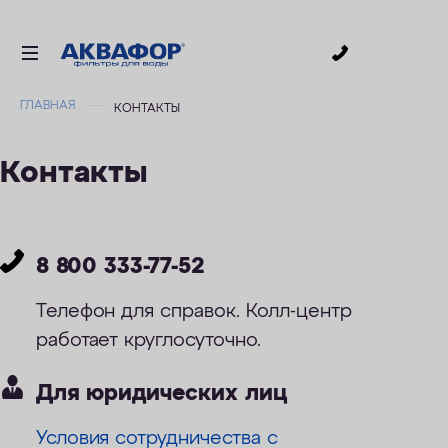
0
ГЛАВНАЯ
КОНТАКТЫ
ДЛЯ ПИТЬЕВОЙ ВОДЫ
СМЕННЫЕ МОДУЛИ
Контакты
ДЛЯ ВАННОЙ
В КОТТЕДЖ
АКСЕССУАРЫ
8 800 333-77-52
ДЛЯ БИЗНЕСА
Телефон для справок. Колл-центр
АКЦИИ
работает круглосуточно.
Для юридических лиц
ДОСТАВКА
Условия сотрудничества с
УСЛУГИ