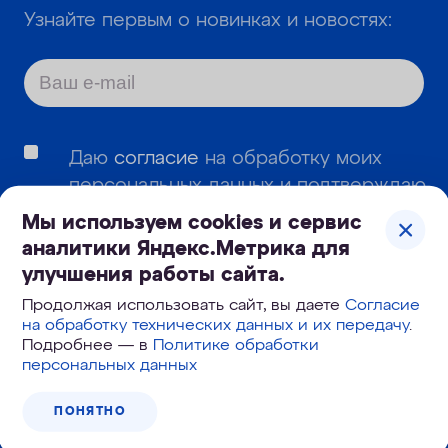
Узнайте первым о новинках и новостях:
Даю
согласие
на обработку моих
персональных данных и подтверждаю,
что я ознакомлен с
политикой
Мы используем cookies и сервис
обработки и защиты персональных
аналитики Яндекс.Метрика для
данных
.
улучшения работы сайта.
Продолжая использовать сайт, вы даете
Согласие
Даю согласие
на получение
на обработку технических данных и их передачу
.
информационных и рекламных
Подробнее — в
Политике обработки
сообщений
персональных данных
ПОНЯТНО
ПОДПИСАТЬСЯ