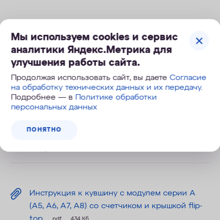
Мы используем cookies и сервис
аналитики Яндекс.Метрика для
улучшения работы сайта.
Можно мыть в посудомоечной
машине
Продолжая использовать сайт, вы даете
Согласие
на обработку технических данных и их передачу
.
Подробнее — в
Политике обработки
Устойчив к опрокидыванию
персональных данных
ПОНЯТНО
350 литров чистой воды,
обогащенной магнием
Инструкция к кувшину с модулем серии А
(А5, А6, А7, А8) со счетчиком и крышкой flip-
top
.pdf
434 Кб